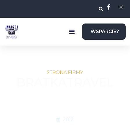
WSPARCIE?
STRONA FIRMY
BRATKATRAVEL
Strona firmy turstycznej
organizującej wyjazdy na wczasy,
kolonie, zimowiska – zarówno w
Polsce, jak i w całej Europie
2012