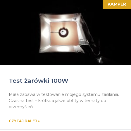
KAMPER
Test żarówki 100W
Mała zabawa w testowanie mojego systemu zasilania.
Czas na test – krótki, a jakże obfity w tematy do
przemyśleń.
CZYTAJ DALEJ »