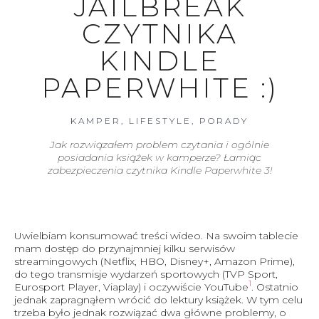
JAILBREAK
CZYTNIKA
KINDLE
PAPERWHITE :)
KAMPER
,
LIFESTYLE
,
PORADY
Jak rozwiązałem problem czytania i ogólnie
posiadania książek w kamperze? Łamiąc
zabezpieczenia czytnika Kindle Paperwhite 3!
Uwielbiam konsumować treści wideo. Na swoim tablecie
mam dostęp do przynajmniej kilku serwisów
streamingowych (Netflix, HBO, Disney+, Amazon Prime),
do tego transmisje wydarzeń sportowych (TVP Sport,
1
Eurosport Player, Viaplay) i oczywiście YouTube
. Ostatnio
jednak zapragnąłem wrócić do lektury książek. W tym celu
trzeba było jednak rozwiązać dwa główne problemy, o