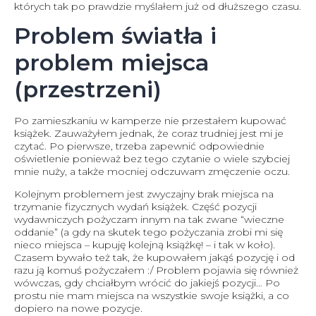
których tak po prawdzie myślałem już od dłuższego czasu.
Problem światła i
problem miejsca
(przestrzeni)
Po zamieszkaniu w kamperze nie przestałem kupować
książek. Zauważyłem jednak, że coraz trudniej jest mi je
czytać. Po pierwsze, trzeba zapewnić odpowiednie
oświetlenie ponieważ bez tego czytanie o wiele szybciej
mnie nuży, a także mocniej odczuwam zmęczenie oczu.
Kolejnym problemem jest zwyczajny brak miejsca na
trzymanie fizycznych wydań książek. Część pozycji
wydawniczych pożyczam innym na tak zwane “wieczne
oddanie” (a gdy na skutek tego pożyczania zrobi mi się
nieco miejsca – kupuję kolejną książkę! – i tak w koło).
Czasem bywało też tak, że kupowałem jakąś pozycję i od
razu ją komuś pożyczałem :/ Problem pojawia się również
wówczas, gdy chciałbym wrócić do jakiejś pozycji… Po
prostu nie mam miejsca na wszystkie swoje książki, a co
dopiero na nowe pozycje.