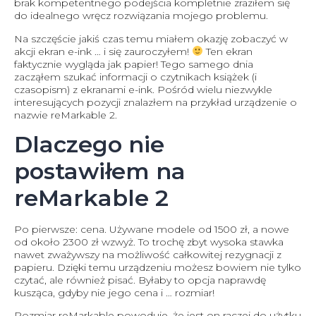
brak kompetentnego podejścia kompletnie zraziłem się
do idealnego wręcz rozwiązania mojego problemu.
Na szczęście jakiś czas temu miałem okazję zobaczyć w
akcji ekran e-ink … i się zauroczyłem!
Ten ekran
faktycznie wygląda jak papier! Tego samego dnia
zacząłem szukać informacji o czytnikach książek (i
czasopism) z ekranami e-ink. Pośród wielu niezwykle
interesujących pozycji znalazłem na przykład urządzenie o
nazwie reMarkable 2.
Dlaczego nie
postawiłem na
reMarkable 2
Po pierwsze: cena. Używane modele od 1500 zł, a nowe
od około 2300 zł wzwyż. To trochę zbyt wysoka stawka
nawet zważywszy na możliwość całkowitej rezygnacji z
papieru. Dzięki temu urządzeniu możesz bowiem nie tylko
czytać, ale również pisać. Byłaby to opcja naprawdę
kusząca, gdyby nie jego cena i … rozmiar!
Rozmiar reMarkable powoduje, że jest on raczej do użytku