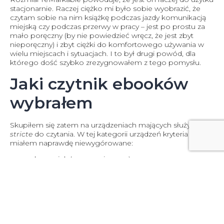
stacjonarnie. Raczej ciężko mi było sobie wyobrazić, że
czytam sobie na nim książkę podczas jazdy komunikacją
miejską czy podczas przerwy w pracy – jest po prostu za
mało poręczny (by nie powiedzieć wręcz, że jest zbyt
nieporęczny) i zbyt ciężki do komfortowego używania w
wielu miejscach i sytuacjach. I to był drugi powód, dla
którego dość szybko zrezygnowałem z tego pomysłu.
Jaki czytnik ebooków
wybrałem
Skupiłem się zatem na urządzeniach mających służyć
stricte
do czytania. W tej kategorii urządzeń kryteria
miałem naprawdę niewygórowane:
ekran e-ink (zmęczenie oczu)
rozmiar w okolicach formatu B5 (poręczność)
regulowane podświetlenie (możliwość czytania przy
zgaszonym świetle)
obsługa różnych formatów plików (ogólnie pojęta
uniwersalność)
Mając na uwadze powyższe zacząłem szukać mojego
idealnego urządzenia. Tym, które skradło moje serce (i 275