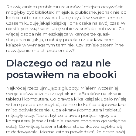
Rozwiązaniem problemu zakupów i miejsca oczywiście
mogłyby być biblioteki miejskie, publiczne, jednak nie do
końca mi to odpowiada. Lubię czytać w swoim tempie.
Czasem kupuję jakąś książkę i ona czeka na swój czas. W
niektórych książkach lubię sobie zakreślać i notować. Co
więcej osoba nie mieszkająca w kamperze quasi-
stacjonarnie jak ja, miałaby problem z oddawaniem
książek w wymaganym terminie. Czy istnieje zatem inne
rozwiązanie moich problemów?
Dlaczego od razu nie
postawiłem na ebooki
Najkrócej rzecz ujmując: z głupoty. Miałem wcześniej
swoje doświadczenia z czytnikami eBooków na ekranie
tabletu i komputera. Co prawda kilka książek udało mi się
w ten sposób przeczytać, ale nie do końca odpowiadało
mi to doświadczenie. Oba ekrany (komputera i tabletu)
męczyły oczy. Tablet był co prawda poręczniejszy od
komputera, jednak i tak nie zawsze mogłem go wziąć ze
sobą. Co więcej, bateria tableta stosunkowo szybko się
rozładowywała. Można zatem powiedzieć, że przez swój