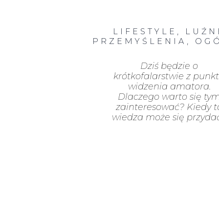
LIFESTYLE
,
LUŹN
PRZEMYŚLENIA
,
OG
Dziś będzie o
krótkofalarstwie z punk
widzenia amatora.
Dlaczego warto się ty
zainteresować? Kiedy t
wiedza może się przyda