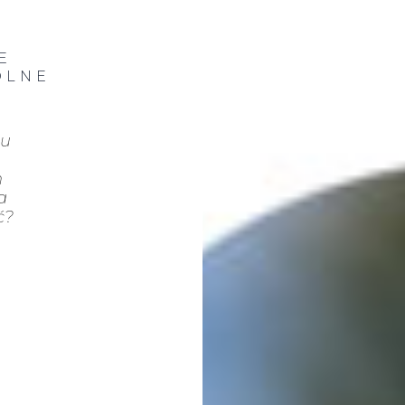
E
ÓLNE
tu
m
a
ć?